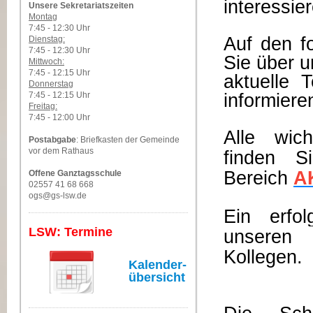
interessie
Unsere Sekretariatszeiten
Montag
7:45 - 12:30 Uhr
Auf den f
Dienstag:
7:45 - 12:30 Uhr
Sie über u
Mittwoch:
7:45 - 12:15 Uhr
aktuelle 
Donnerstag
7:45 - 12:15 Uhr
informiere
Freitag:
7:45 - 12:00 Uhr
Alle wich
Postabgabe
: Briefkasten der Gemeinde
vor dem Rathaus
finden S
Bereich
A
Offene Ganztagsschule
02557 41 68 668
ogs@gs-lsw.de
Ein erfo
LSW: Termine
unseren 
Kollegen.
Kalender-
übersicht