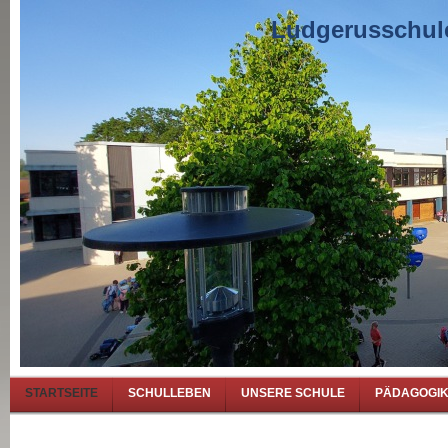
Ludgerusschule
STARTSEITE
SCHULLEBEN
UNSERE SCHULE
PÄDAGOGI