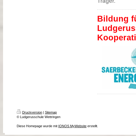
Träger.
Bildung f
Ludg
Kooperat
Druckversion
|
Sitemap
© Ludgerusschule Wettringen
Diese Homepage wurde mit
IONOS MyWebsite
erstellt.