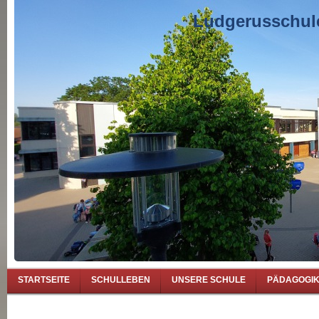
Ludgerusschule
STARTSEITE
SCHULLEBEN
UNSERE SCHULE
PÄDAGOGI