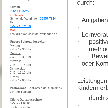
durch:
Telefon
02557 985250
·
Im Notfall:
Aufgaben
Gemeinde Wettringen:
02557 7814
Fax
·
02557 9852519
Mail
Lernvora
post@ludgerusschule-wettringen.de
·
positi
Unsere Sekretariatszeiten
Montag
·
methodi
7:45 - 12:30 Uhr
Dienstag:
·
Bewer
7:45 - 12:30 Uhr
Mittwoch:
oder Kom
7:45 - 12:15 Uhr
Donnerstag
7:45 - 12:15 Uhr
Freitag:
Leistungen
7:45 - 12:00 Uhr
Kindern er
Postabgabe
: Briefkasten der Gemeinde
vor dem Rathaus
·
durch 
Offene Ganztagsschule
02557 41 68 668
·
ogs@gs-lsw.de