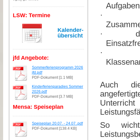
Aufgaben
·
LSW: Termine
Zusammen
Kalender-
·
d
übersicht
Einsatzfr
·
jfd Angebote:
Klassenar
Sommerferienprogramm 2026
jfd.pdf
PDF-Dokument [1.1 MB]
Auch die
Kinderferienparadies Sommer
angefert
2026.pdf
PDF-Dokument [3.7 MB]
Unterric
Mensa: Speiseplan
Leistungsfä
So wicht
Speiseplan 20.07. - 24.07..pdf
PDF-Dokument [138.4 KB]
Leistungsb