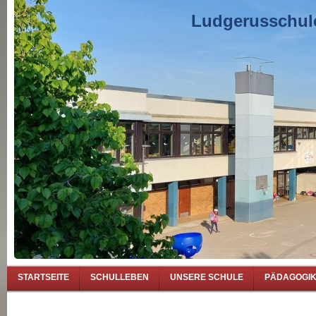
Ludgerusschule
STARTSEITE
SCHULLEBEN
UNSERE SCHULE
PÄDAGOGI