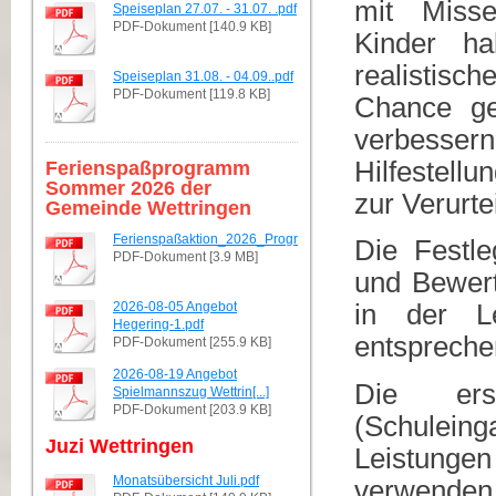
mit Misse
Speiseplan 27.07. - 31.07. .pdf
PDF-Dokument [140.9 KB]
Kinder ha
realistisc
Speiseplan 31.08. - 04.09..pdf
PDF-Dokument [119.8 KB]
Chance ge
verbesse
Hilfestellu
Ferienspaßprogramm
Sommer 2026 der
zur Verurte
Gemeinde Wettringen
Ferienspaßaktion_2026_Programmheft.pdf
Die Festl
PDF-Dokument [3.9 MB]
und Bewert
2026-08-05 Angebot
in der L
Hegering-1.pdf
entspreche
PDF-Dokument [255.9 KB]
2026-08-19 Angebot
Die er
Spielmannszug Wettrin[...]
PDF-Dokument [203.9 KB]
(Schulein
Juzi Wettringen
Leistung
Monatsübersicht Juli.pdf
verwende