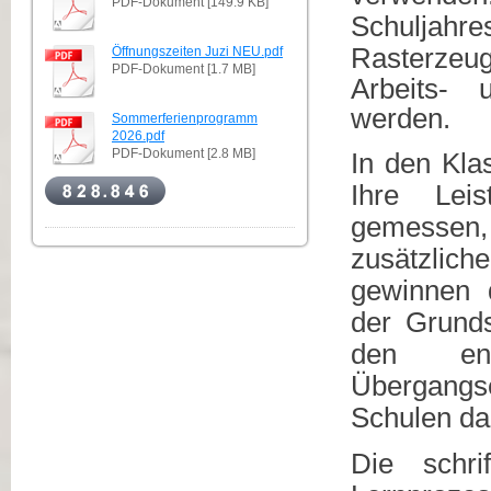
PDF-Dokument [149.9 KB]
Schuljahre
Rasterzeu
Öffnungszeiten Juzi NEU.pdf
PDF-Dokument [1.7 MB]
Arbeits- 
werden.
Sommerferienprogramm
2026.pdf
PDF-Dokument [2.8 MB]
In den Kla
Ihre Lei
gemessen
zusätzlic
gewinnen 
der Grunds
den en
Übergangs
Schulen da
Die schri