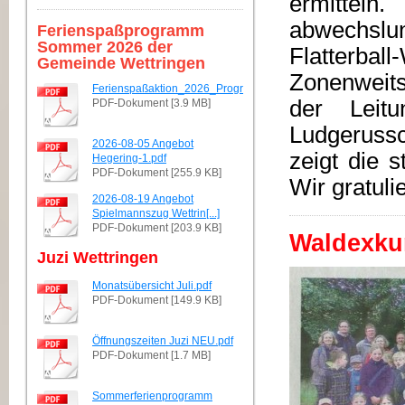
ermittel
abwechslun
Ferienspaßprogramm
Sommer 2026 der
Flatterbal
Gemeinde Wettringen
Zonenweits
Ferienspaßaktion_2026_Programmheft.pdf
der Leit
PDF-Dokument [3.9 MB]
Ludgerussc
2026-08-05 Angebot
zeigt die 
Hegering-1.pdf
PDF-Dokument [255.9 KB]
Wir gratul
2026-08-19 Angebot
Spielmannszug Wettrin[...]
PDF-Dokument [203.9 KB]
Waldexku
Juzi Wettringen
Monatsübersicht Juli.pdf
PDF-Dokument [149.9 KB]
Öffnungszeiten Juzi NEU.pdf
PDF-Dokument [1.7 MB]
Sommerferienprogramm