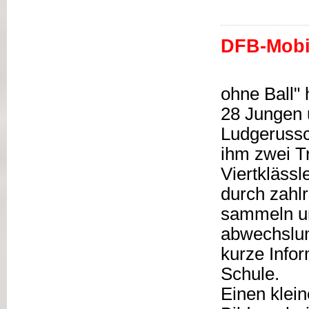
DFB-Mobil
ohne Ball" 
28 Jungen 
Ludgerussc
ihm zwei T
Viertklässl
durch zahl
sammeln un
abwechslun
kurze Infor
Schule.
Einen klein