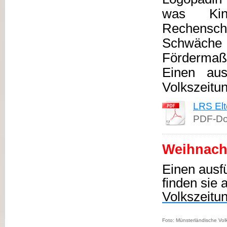
was Kin
Rechenschw
Schwäc
Fördermaß
Einen aus
Volkszeitu
LRS Elt
PDF-Do
Weihnacht
Einen ausfü
finden sie 
Volkszeitu
Foto: Münsterländische Vol