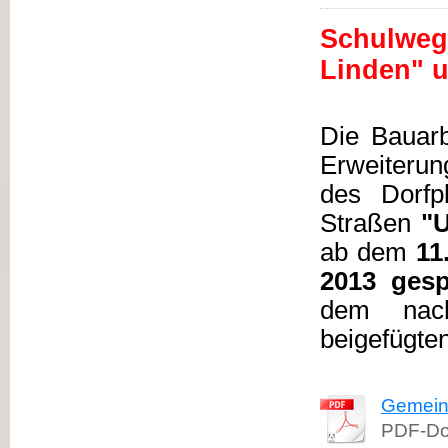
Schulwegä
Linden" 
Die Bauarb
Erweiteru
des Dorfp
Straßen
"U
ab dem
11
2013 gesp
dem nach
beigefügte
Gemein
PDF-Do