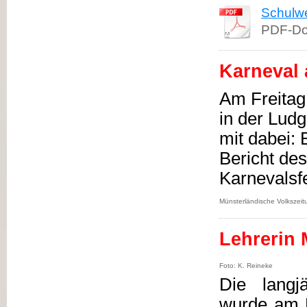
Schulw
PDF-Do
Karneval
Am Freitag
in der Lud
mit dabei:
Bericht de
Karnevalsfe
Münsterländische Volkszei
Lehrerin 
Foto: K. Reineke
Die langj
wurde am F