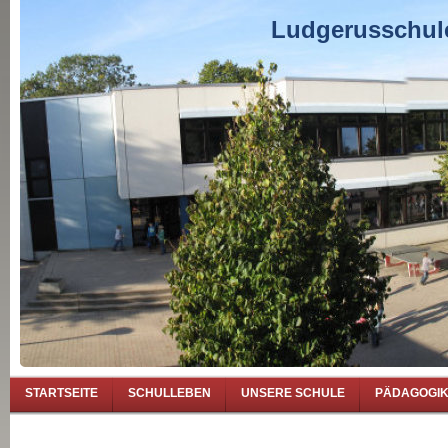
Ludgerusschule
STARTSEITE
SCHULLEBEN
UNSERE SCHULE
PÄDAGOGI