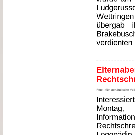
Ludgeruss
Wettringen
übergab i
Brakebus
verdienten
Elternab
Rechtsch
Foto: Münsterländische Vo
Interessie
Montag,
Inform
Rechtsch
Logopädin 